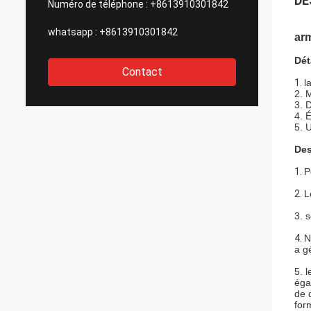
DE
Numéro de téléphone :
+8613910301842
whatsapp :
+8613910301842
ar
Dét
Contact
1.
l
2. 
3. 
4. 
5. 
Des
1.
P
2.
L
3. 
4.
N
a g
5.
l
éga
de d
form