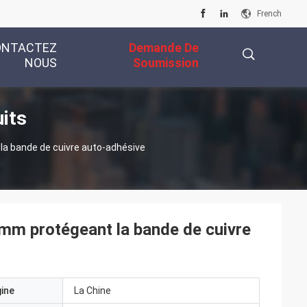
French
ONTACTEZ
Demande De
NOUS
Soumission
its
描
a bande de cuivre auto-adhésive
述
mm protégeant la bande de cuivre
gine
La Chine