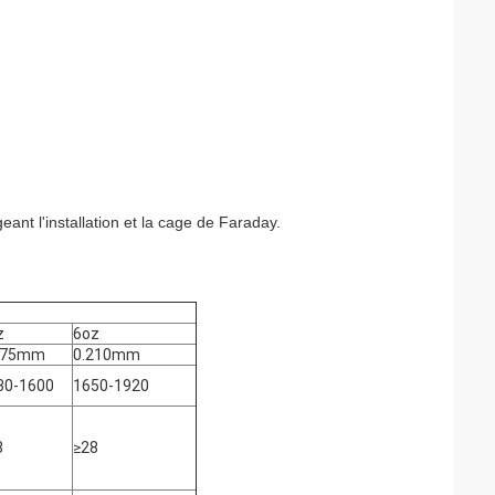
ant l'installation et la cage de Faraday.
z
6oz
175mm
0.210mm
80-1600
1650-1920
8
≥28