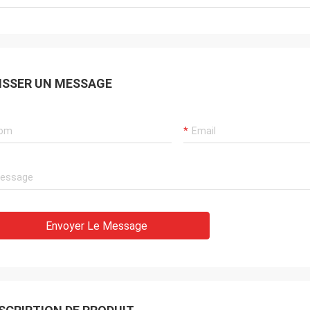
ISSER UN MESSAGE
Ana
uit en laiton de nid d'abeilles
e très Nice
Envoyer Le Message