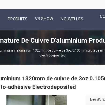
C
VR SHOW
PRODUITS
NOUVELLES
mature De Cuivre D'aluminium Produ
aluminium
/
aluminium 1320mm de cuivre de 3oz 0.105mm protégeant l
Electrodeposited
uminium 1320mm de cuivre de 3oz 0.105
to-adhésive Electrodeposited
Lieu d'ori