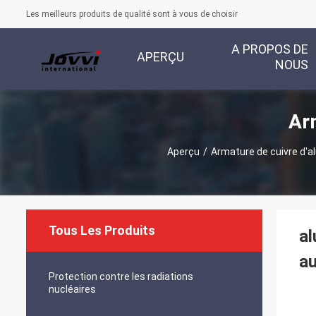
Les meilleurs produits de qualité sont à vous de choisir
A PROPOS DE
APERÇU
NOUS
Ar
Aperçu
/
Armature de cuivre d'
Tous Les Produits
al
au
Protection contre les radiations
nucléaires