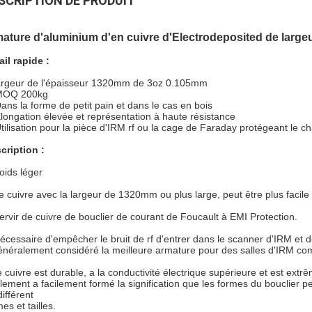
SCRIPTION DE PRODUIT
mature d'aluminium d'en cuivre d'Electrodeposited de lar
ail rapide :
argeur de l'épaisseur 1320mm de 3oz 0.105mm
MOQ 200kg
Dans la forme de petit pain et dans le cas en bois
Élongation élevée et représentation à haute résistance
Utilisation pour la pièce d'IRM rf ou la cage de Faraday protégeant le 
cription :
oids léger
e cuivre avec la largeur de 1320mm ou plus large, peut être plus facile d
servir de cuivre de bouclier de courant de Foucault à EMI Protection.
écessaire d'empêcher
le
bruit de
rf
d'entrer dans le
scanner d'IRM
et d
énéralement considéré la meilleure armature pour des salles d'IRM com
e cuivre est durable, a la conductivité électrique supérieure et est ext
lement a facilement formé la signification que les formes du bouclier p
ifférent
es et tailles.