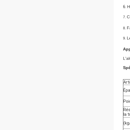
6.
H
C
7.
F
8.
L
9.
App
L'a
Spé
Art
Épa
Poi
Rés
la 
(k