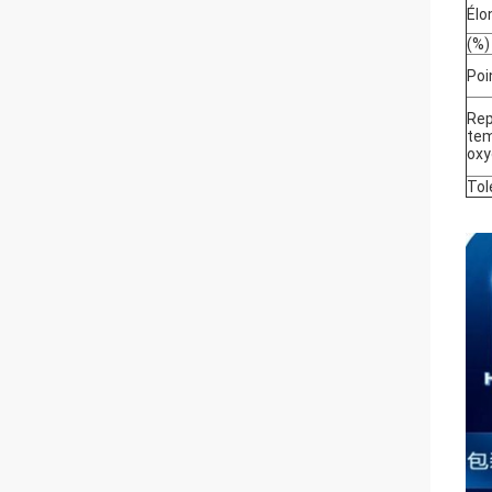
Élo
(%)
Poi
Rep
tem
oxy
Tol