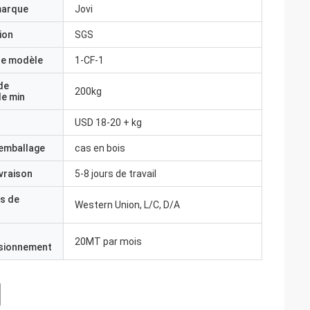
marque
Jovi
ion
SGS
e modèle
1-CF-1
de
200kg
e min
USD 18-20 + kg
'emballage
cas en bois
ivraison
5-8 jours de travail
s de
Western Union, L/C, D/A
20MT par mois
isionnement