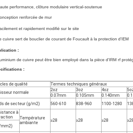
aute performance, clôture modulaire vertical-soutenue
onception renforcée de mur
acilement et rapidement modifié sur le site
e cuivre sert de bouclier de courant de Foucault à la protection d'IEM
lication :
luminium de cuivre peut être bien employé dans la pièce d'IRM rf protége
cifications :
icles de qualité
Termes techniques généraux
2oz
3oz
4oz
5o
isseur normale
0.07mm
0.105mm
0.140mm
0.
ds de secteur (g/m2)
560-610
838-960
1100-1280
13
istance à
traction
Température
≥28
≥28
≥28
≥2
ambiante
g/mm2)