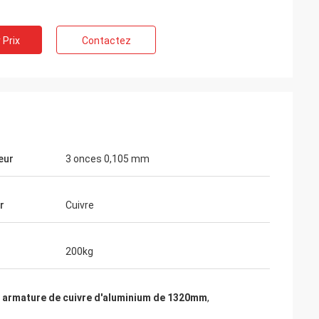
 Prix
Contactez
eur
3 onces 0,105 mm
r
Cuivre
200kg
,
armature de cuivre d'aluminium de 1320mm
,