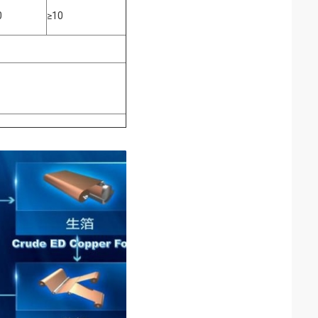
0
≥10