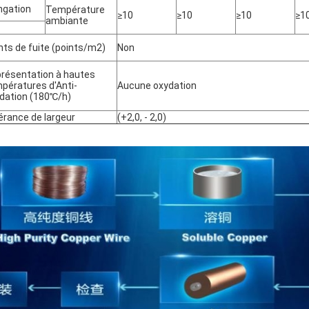
ngation
Température
≥10
≥10
≥10
≥1
ambiante
nts de fuite (points/m2)
Non
résentation à hautes
pératures d'Anti-
Aucune oxydation
dation (180℃/h)
érance de largeur
(+2,0, - 2,0)