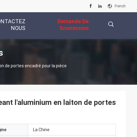
French
ONTACTEZ
Demande De
NOUS
Soumission
s
描
n de portes encadré pour la pièce
述
t l'aluminium en laiton de portes
gine
La Chine