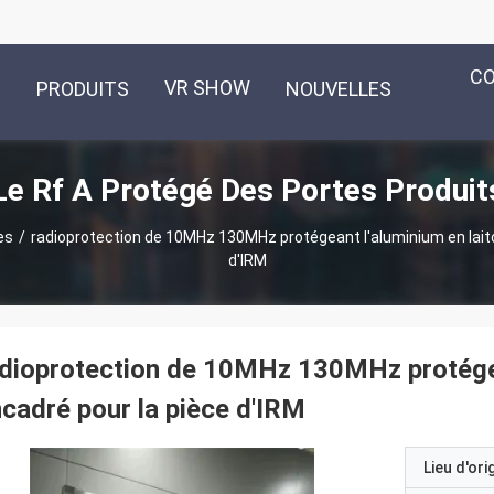
C
VR SHOW
PRODUITS
NOUVELLES
Le Rf A Protégé Des Portes Produit
es
/
radioprotection de 10MHz 130MHz protégeant l'aluminium en laito
d'IRM
dioprotection de 10MHz 130MHz protégean
cadré pour la pièce d'IRM
Lieu d'ori