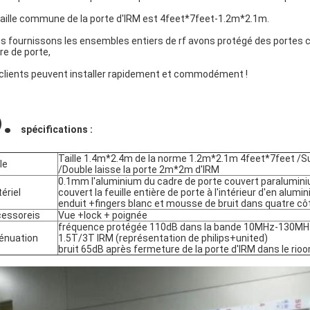
taille commune de la porte d'IRM est 4feet*7feet-1.2m*2.1m.
s fournissons les ensembles entiers de rf avons protégé des portes c
re de porte,
 clients peuvent installer rapidement et commodément !
o.
spécifications :
Taille 1.4m*2.4m de la norme 1.2m*2.1m 4feet*7feet /S
le
/Double laisse la porte 2m*2m d'IRM
0.1mm l'aluminium du cadre de porte couvert paralumini
ériel
couvert la feuille entière de porte à l'intérieur d'en al
enduit +fingers blanc et mousse de bruit dans quatre cô
essoreis
Vue +lock + poignée
fréquence protégée 110dB dans la bande 10MHz-130MHz
énuation
1.5T/3T IRM (représentation de philips+united)
bruit 65dB après fermeture de la porte d'IRM dans le rio