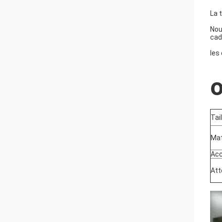
La 
Nou
cad
les
Tail
Mat
Acc
Att