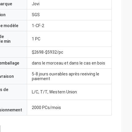
marque
Jovi
ion
SGS
e modèle
1-CF-2
de
1 PC
e min
$2698-$5932/pc
'emballage
dans le morceau et dans le cas en bois
5-8 jours ouvrables après reeiving le
ivraison
paiement
s de
L/C, T/T, Western Union
2000 PCs/mois
isionnement