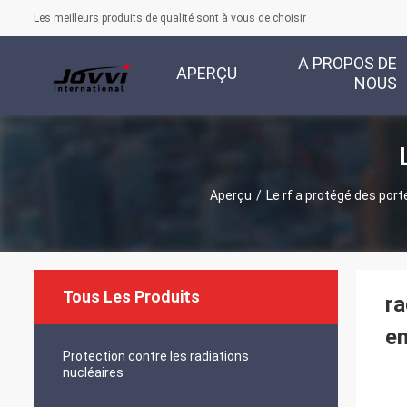
Les meilleurs produits de qualité sont à vous de choisir
A PROPOS DE
APERÇU
NOUS
Aperçu
/
Le rf a protégé des port
Tous Les Produits
ra
en
Protection contre les radiations
nucléaires