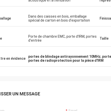
acoustique et atténuation
représ
Dans des caisses en bois, emballage
allage
Finiss
spécial de carton en bois d'exportation
Porte de chambre EMC, porte d'IRM, portes
e
Taille
d'entrée
portes de blindage antirayonnement 10MHz
,
port
tre en évidence
portes de radioprotection pour la pièce d'IRM
lles
ISSER UN MESSAGE