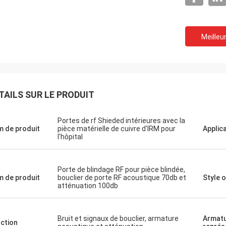
Meilleur
TAILS SUR LE PRODUIT
Portes de rf Shieded intérieures avec la
 de produit
pièce matérielle de cuivre d'IRM pour
Applic
l'hôpital
Porte de blindage RF pour pièce blindée,
 de produit
bouclier de porte RF acoustique 70db et
Style 
atténuation 100db
Bruit et signaux de bouclier, armature
Armatu
ction