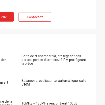
 Prix
Contactez
Boîte de rf chamber/RF, protégeant des
ation
portes, portes d'armoire, rf IRM protégeant
la pièce
Balançoire, coulissante, automatique, salle
ouvert
d'IRM
re de la
10MHz ~ 130MHz rencontrent 100dB