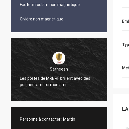
Fauteuil roulant non magnétique
Civière non magnétique
Emb
Typ
Met
Satheesh
Ana
RI/RF brillent avec des
Le conduit en laiton de nid d'abei
i mon ami.
regarde très Nice
LA
Personne à contacter :
Martin