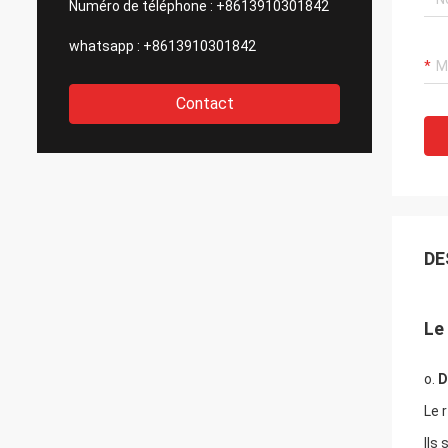
Numéro de téléphone :
+8613910301842
whatsapp :
+8613910301842
Contact
DE
Le 
o.
D
Le 
Ils