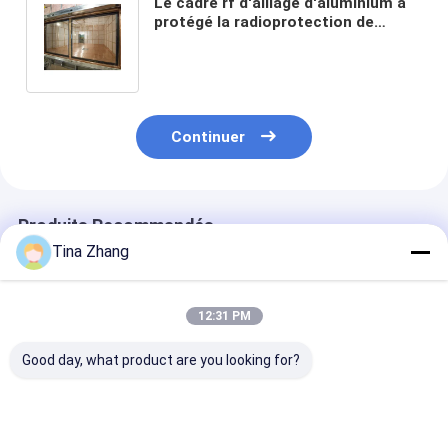
Le cadre rf d'alliage d'aluminium a
protégé la radioprotection de
Windows 1200MM X 1500MM
Continuer
Produits Recommandés
Tina Zhang
12:31 PM
Good day, what product are you looking for?
8mm Emi Shielded
IEM rf de 0,9 x de
Maille de cuiv
Radiation Shielding
1.2m a protégé
de noir d'Emi R