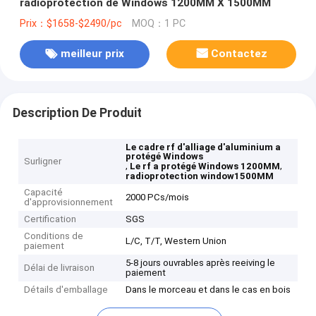
radioprotection de Windows 1200MM X 1500MM
Prix：$1658-$2490/pc
MOQ：1 PC
meilleur prix
Contactez
Description De Produit
Le cadre rf d'alliage d'aluminium a
protégé Windows
Surligner
,
,
Le rf a protégé Windows 1200MM
radioprotection window1500MM
Capacité
2000 PCs/mois
d'approvisionnement
Certification
SGS
Conditions de
L/C, T/T, Western Union
paiement
5-8 jours ouvrables après reeiving le
Délai de livraison
paiement
Détails d'emballage
Dans le morceau et dans le cas en bois