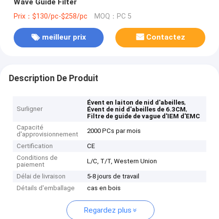
Wave Guide Filter
Prix：$130/pc-$258/pc
MOQ：PC 5
meilleur prix
Contactez
Description De Produit
,
Évent en laiton de nid d'abeilles
Surligner
,
Évent de nid d'abeilles de 6.3CM
Filtre de guide de vague d'IEM d'EMC
Capacité
2000 PCs par mois
d'approvisionnement
Certification
CE
Conditions de
L/C, T/T, Western Union
paiement
Délai de livraison
5-8 jours de travail
Détails d'emballage
cas en bois
Regardez plus