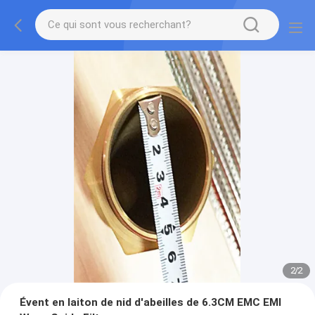
2
/
2
Évent en laiton de nid d'abeilles de 6.3CM EMC EMI