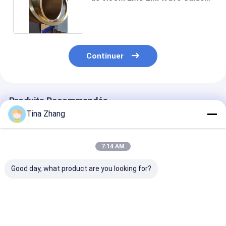
Filter
Continuer
Produits Recommandés
Tina Zhang
7:14 AM
Good day, what product are you looking for?
Fonction de
Appareils de
Fenêtre de
transfert à faible
communication
ventilation à 
débit Ventilation de
Ventilateur d'air de
débit d'air ada
nid d'abeille offrant
guidage d'ondes de
aux boîtiers