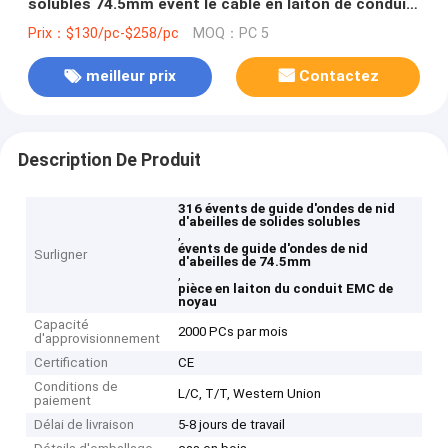
solubles 74.5mm évent le câble en laiton de conduit
de noyau protégeant l'EMC
Prix：$130/pc-$258/pc
MOQ：PC 5
meilleur prix
Contactez
Description De Produit
316 évents de guide d'ondes de nid
d'abeilles de solides solubles
,
évents de guide d'ondes de nid
Surligner
d'abeilles de 74.5mm
,
pièce en laiton du conduit EMC de
noyau
Capacité
2000 PCs par mois
d'approvisionnement
Certification
CE
Conditions de
L/C, T/T, Western Union
paiement
Délai de livraison
5-8 jours de travail