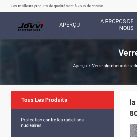
Les meilleurs produits de qualité sont à vous de choisir
A PROPOS DE
APERÇU
NOUS
Verr
Aperçu
/
Verre plombeux de rad
Tous Les Produits
la
8
Protection contre les radiations
nucléaires