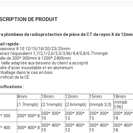
SCRIPTION DE PRODUIT
re plombeux de radioprotection de pièce de CT de rayon X de 12mm 
ail rapide :
paisseur 8 10 12/15/18/20/23/25mm
enez l'équivalent 1,7/2,1/2,6/3,3/3,96/4,4/5,8/6.71mmpb
aille de 200* 300mm à 1200* 2400mm
a taille adaptée aux besoins du client a accepté
adre d'acier inoxydable et en aluminium
mballage dans le cas en bois
rtificat de la CE
cifications :
8mm
10mm
12mm
15mm
18mm
(mmpb
(1.7mmpb)
(2.1mmpb)
(2.6mmpb)
(mmpb 3,3)
3,96)
200* 300*
200* 300*
200* 300*
200* 300*
* 300
200* 300* 8
10
12
15
18
300* 400*
300* 400*
300* 400*
300* 400*
* 400
300* 400* 8
10
12
15
18