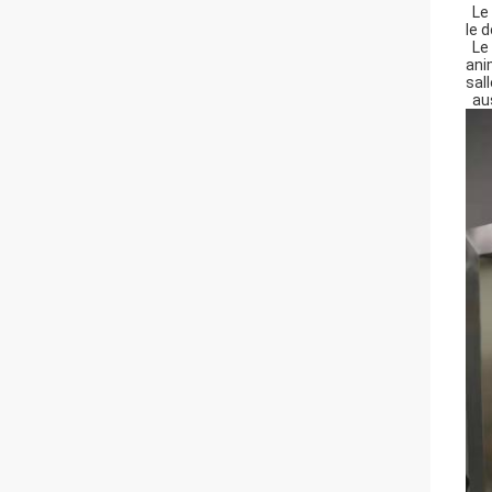
Le 
le 
Le 
ani
sall
aus