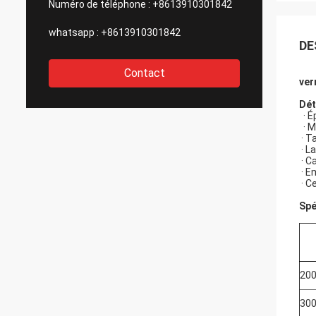
Numéro de téléphone :
+8613910301842
whatsapp :
+8613910301842
DE
Contact
ver
Dét
· É
· M
· T
· L
· C
· E
· Ce
Spé
200
300