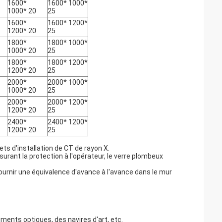
1600*
1600* 1000*
1000* 20
25
1600*
1600* 1200*
1200* 20
25
1800*
1800* 1000*
1000* 20
25
1800*
1800* 1200*
1200* 20
25
2000*
2000* 1000*
1000* 20
25
2000*
2000* 1200*
1200* 20
25
2400*
2400* 1200*
1200* 20
25
ts d'installation de CT de rayon X.
surant la protection à l'opérateur, le verre plombeux
ournir une équivalence d'avance à l'avance dans le mur
ments optiques, des navires d'art, etc.