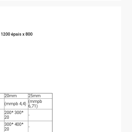
1200 épais x 800
20mm
25mm
(mmpb
(mmpb 4,4)
6,71)
200* 300*
-
20
300* 400*
-
20