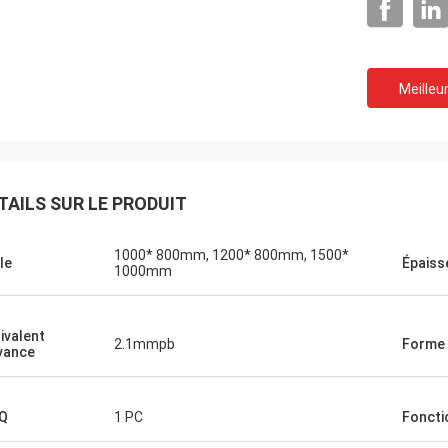
Meilleur
TAILS SUR LE PRODUIT
1000* 800mm, 1200* 800mm, 1500*
le
Épaiss
1000mm
ivalent
2.1mmpb
Forme
vance
Q
1 PC
Foncti