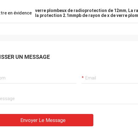
verre plombeux de radioprotection de 12mm
,
La r
tre en évidence
la protection 2.1mmpb de rayon de x de verre plo
ISSER UN MESSAGE
Ana
 en laiton de nid d'abeilles
rès Nice
Envoyer Le Message