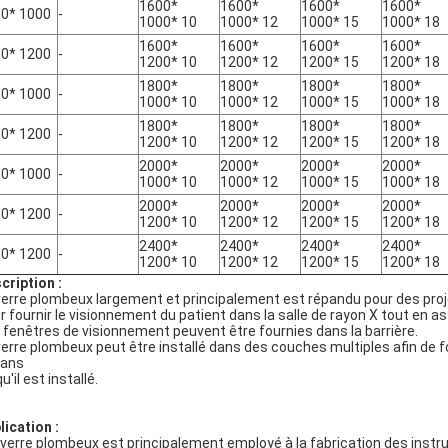
1600*
1600*
1600*
1600*
0* 1000
-
1000* 10
1000* 12
1000* 15
1000* 18
1600*
1600*
1600*
1600*
0* 1200
-
1200* 10
1200* 12
1200* 15
1200* 18
1800*
1800*
1800*
1800*
0* 1000
-
1000* 10
1000* 12
1000* 15
1000* 18
1800*
1800*
1800*
1800*
0* 1200
-
1200* 10
1200* 12
1200* 15
1200* 18
2000*
2000*
2000*
2000*
0* 1000
-
1000* 10
1000* 12
1000* 15
1000* 18
2000*
2000*
2000*
2000*
0* 1200
-
1200* 10
1200* 12
1200* 15
1200* 18
2400*
2400*
2400*
2400*
0* 1200
-
1200* 10
1200* 12
1200* 15
1200* 18
cription :
verre plombeux largement et principalement est répandu pour des proje
r fournir le visionnement du patient dans la salle de rayon X tout en as
 fenêtres de visionnement peuvent être fournies dans la barrière.
verre plombeux peut être installé dans des couches multiples afin de f
ans
u'il est installé.
lication :
verre plombeux est principalement employé à la fabrication des instru