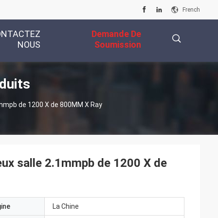
French
ONTACTEZ
Demande De
NOUS
Soumission
duits
描
.1mmpb de 1200 X de 800MM X Ray
述
eux salle 2.1mmpb de 1200 X de
gine
La Chine