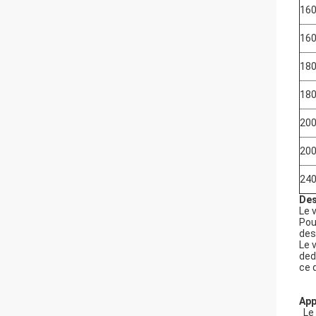
160
160
180
180
200
200
240
Des
Le 
Pou
des
Le 
ded
ce q
App
Le 