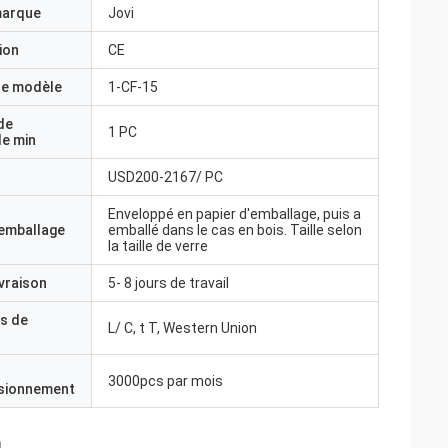
marque
Jovi
ion
CE
e modèle
1-CF-15
de
1 PC
e min
USD200-2167/ PC
Enveloppé en papier d'emballage, puis a
'emballage
emballé dans le cas en bois. Taille selon
la taille de verre
ivraison
5- 8 jours de travail
s de
L/ C, t T, Western Union
3000pcs par mois
isionnement