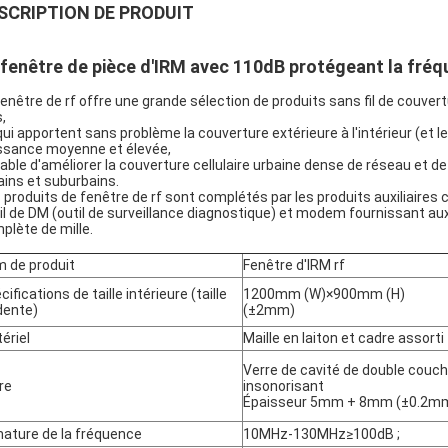
SCRIPTION DE PRODUIT
 fenêtre de pièce d'IRM avec 110dB protégeant la fré
fenêtre de rf offre une grande sélection de produits sans fil de couver
,
qui apportent sans problème la couverture extérieure à l'intérieur (et l
ssance moyenne et élevée,
able d'améliorer la couverture cellulaire urbaine dense de réseau et d
ains et suburbains.
 produits de fenêtre de rf sont complétés par les produits auxiliair
il de DM (outil de surveillance diagnostique) et modem fournissant au
plète de mille.
 de produit
Fenêtre d'IRM rf
cifications de taille intérieure (taille
1200mm (W)×900mm (H)
dente)
(±2mm)
ériel
Maille en laiton et cadre assorti
Verre de cavité de double couche
re
insonorisant
Épaisseur 5mm + 8mm (±0.2m
ature de la fréquence
10MHz-130MHz≥100dB ;