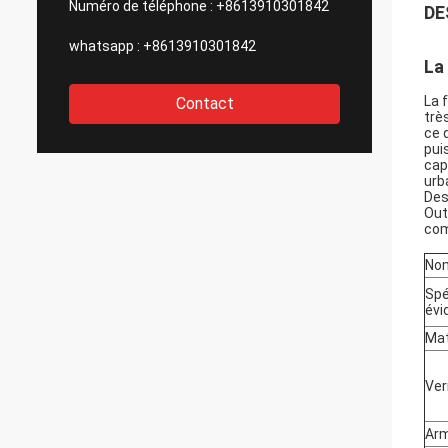
Numéro de téléphone :
+8613910301842
DE
whatsapp :
+8613910301842
La
La 
Contact
très
ce 
pui
cap
urb
Des
Out
com
Nom
Spé
évi
Mat
Ver
Arm