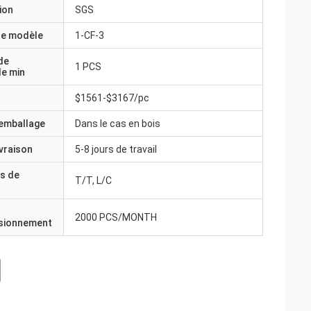
ion
SGS
e modèle
1-CF-3
de
1 PCS
e min
$1561-$3167/pc
'emballage
Dans le cas en bois
ivraison
5-8 jours de travail
s de
T/T, L/C
2000 PCS/MONTH
isionnement