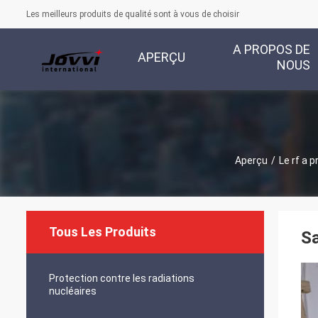
Les meilleurs produits de qualité sont à vous de choisir
A PROPOS DE
APERÇU
NOUS
Aperçu
/
Le rf a 
Tous Les Produits
Sa
Protection contre les radiations
nucléaires