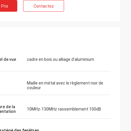
 Prix
Contactez
el de vue
cadre en bois ou alliage d'aluminium
Maille en métal avec le règlement noir de
couleur
re de la
10MHz-130MHz rassemblement 100dB
entation
protégé des fenêtres