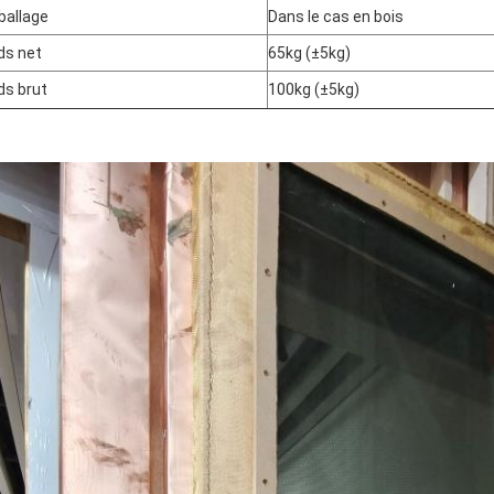
allage
Dans le cas en bois
ds net
65kg (±5kg)
ds brut
100kg (±5kg)