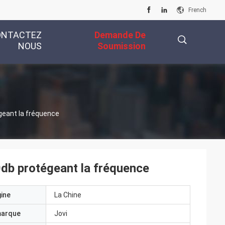
French
ONTACTEZ
Demande De
NOUS
Soumission
描
geant la fréquence
述
0db protégeant la fréquence
gine
La Chine
marque
Jovi