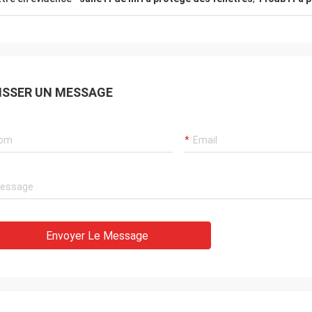
ISSER UN MESSAGE
Ana
uit en laiton de nid d'abeilles
e très Nice
Envoyer Le Message