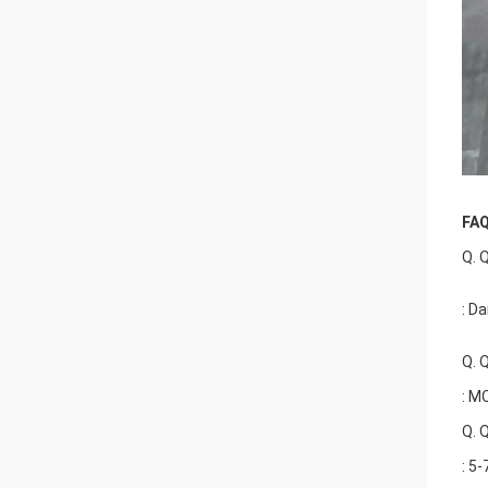
FAQ
Q. Q
: D
Q. 
: M
Q. 
: 5