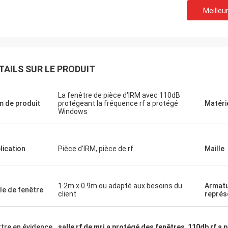
Meilleur
TAILS SUR LE PRODUIT
La fenêtre de pièce d'IRM avec 110dB
 de produit
protégeant la fréquence rf a protégé
Matéri
Windows
lication
Pièce d'IRM, pièce de rf
Maille
1.2m x 0.9m ou adapté aux besoins du
Armatu
lle de fenêtre
client
représ
tre en évidence
salle rf de mri a protégé des fenêtres
,
110db rf a 