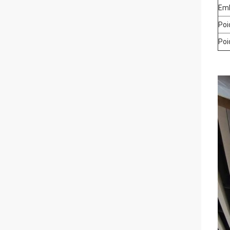
Emb
Poi
Poi