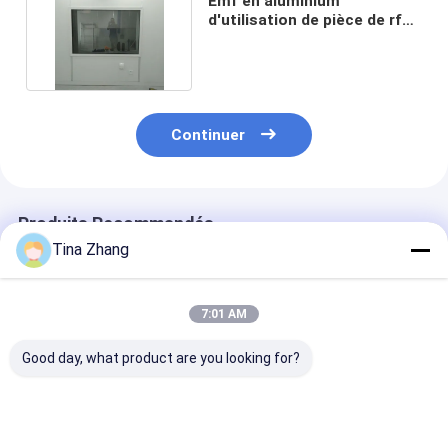
Emf en aluminium
d'utilisation de pièce de rf
Mri protégeant la fenêtre
Continuer
Produits Recommandés
Tina Zhang
7:01 AM
Good day, what product are you looking for?
8mm Emi Shielded
IEM rf de 0,9 x de
Maille de cuiv
Radiation Shielding
1.2m a protégé
de noir d'Emi R