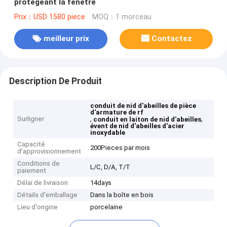
protégeant la fenêtre
Prix：USD 1580 piece
MOQ：1 morceau
meilleur prix
Contactez
Description De Produit
conduit de nid d'abeilles de pièce
d'armature de rf
Surligner
,
,
conduit en laiton de nid d'abeilles
évent de nid d'abeilles d'acier
inoxydable
Capacité
200Pieces par mois
d'approvisionnement
Conditions de
L/C, D/A, T/T
paiement
Délai de livraison
14days
Détails d'emballage
Dans la boîte en bois
Lieu d'origine
porcelaine