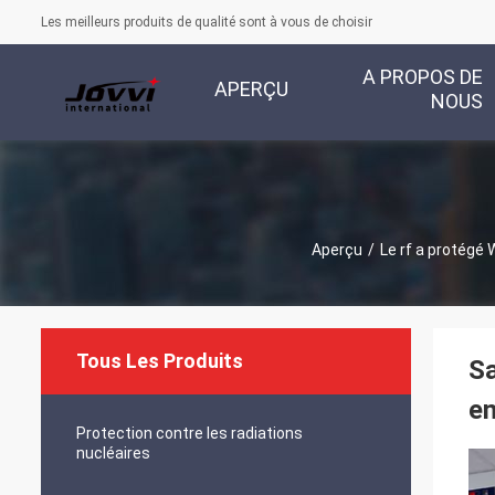
Les meilleurs produits de qualité sont à vous de choisir
A PROPOS DE
APERÇU
NOUS
Aperçu
/
Le rf a protégé
Tous Les Produits
Sa
en
Protection contre les radiations
nucléaires