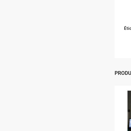
Éti
PROD