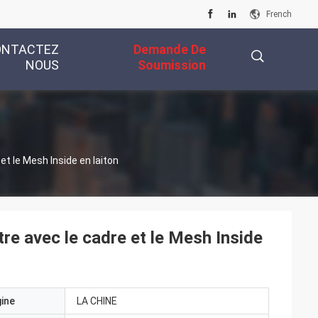
French
ONTACTEZ
Demande De
NOUS
Soumission
描
 et le Mesh Inside en laiton
述
tre avec le cadre et le Mesh Inside
gine
LA CHINE