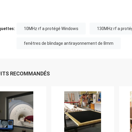
quettes:
10MHz rf a protégé Windows
130MHz rf a prot
fenêtres de blindage antirayonnement de 8mm
UITS RECOMMANDÉS