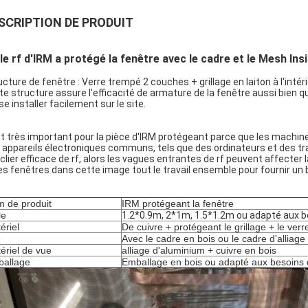
SCRIPTION DE PRODUIT
le rf d'IRM a protégé la fenêtre avec le cadre et le Mesh Insi
ucture de fenêtre : Verre trempé 2 couches + grillage en laiton à l'intér
te structure assure l'efficacité de armature de la fenêtre aussi bien qu
se installer facilement sur le site.
est très important pour la pièce d'IRM protégeant parce que les machi
 appareils électroniques communs, tels que des ordinateurs et des tra
clier efficace de rf, alors les vagues entrantes de rf peuvent affecter l
les fenêtres dans cette image tout le travail ensemble pour fournir un b
 de produit
IRM protégeant la fenêtre
le
1.2*0.9m, 2*1m, 1.5*1.2m ou adapté aux be
ériel
De cuivre + protégeant le grillage + le verr
e
Avec le cadre en bois ou le cadre d'alliag
ériel de vue
alliage d'aluminium + cuivre en bois
allage
Emballage en bois ou adapté aux besoins d