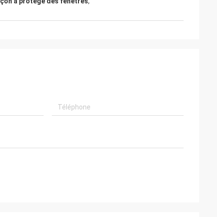
inçon a protégé des fenêtres
,