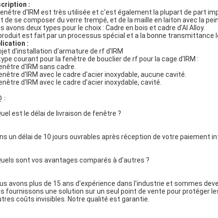
cription :
fenêtre d'IRM est très utilisée et c'est également la plupart de part i
est de se composer du verre trempé, et de la maille en laiton avec la pei
s avons deux types pour le choix : Cadre en bois et cadre d'Al Alloy.
produit est fait par un processus spécial et a la bonne transmittance l
lication :
ojet d'installation d'armature de rf d'IRM
type courant pour la fenêtre de bouclier de rf pour la cage d'IRM :
Fenêtre d'IRM sans cadre.
Fenêtre d'IRM avec le cadre d'acier inoxydable, aucune cavité.
Fenêtre d'IRM avec le cadre d'acier inoxydable, cavité.
 :
uel est le délai de livraison de fenêtre ?
ans un délai de 10 jours ouvrables après réception de votre paiement in
Quels sont vos avantages comparés à d'autres ?
ous avons plus de 15 ans d'expérience dans l'industrie et sommes deven
s fournissons une solution sur un seul point de vente pour protéger l
utres coûts invisibles. Notre qualité est garantie.