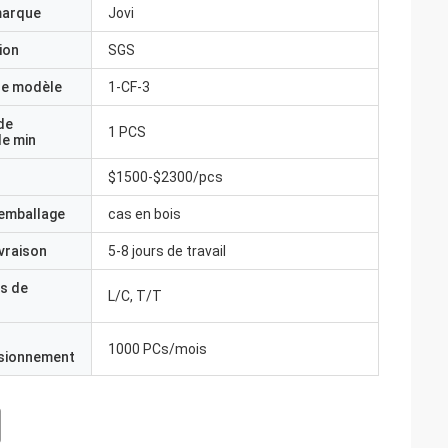
marque
Jovi
ion
SGS
e modèle
1-CF-3
de
1 PCS
e min
$1500-$2300/pcs
'emballage
cas en bois
ivraison
5-8 jours de travail
s de
L/C, T/T
1000 PCs/mois
isionnement