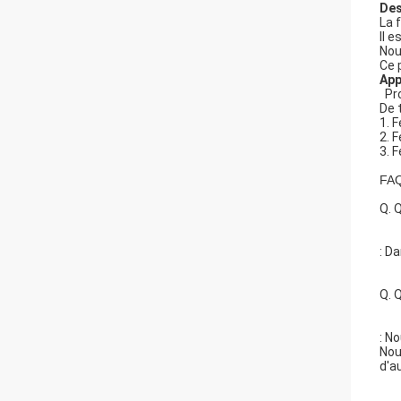
Des
La 
Il 
Nou
Ce 
App
Pr
De 
1. 
2. 
3. 
FAQ
Q. Q
: D
Q. 
: N
Nou
d'a