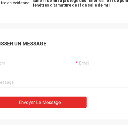
salle rf de mri a protégé des fenêtres
,
le rf de po
tre en évidence
fenêtres d'armature de rf de salle de mri
ISSER UN MESSAGE
Ana
aiton de nid d'abeilles
ice
Envoyer Le Message