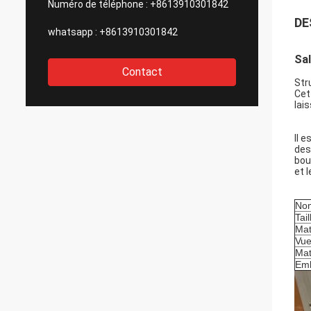
Numéro de téléphone :
+8613910301842
DE
whatsapp :
+8613910301842
Sal
Contact
Str
Cet
lais
Il 
des
bou
et 
Nom
Tail
Mat
Vu
Mat
Emb