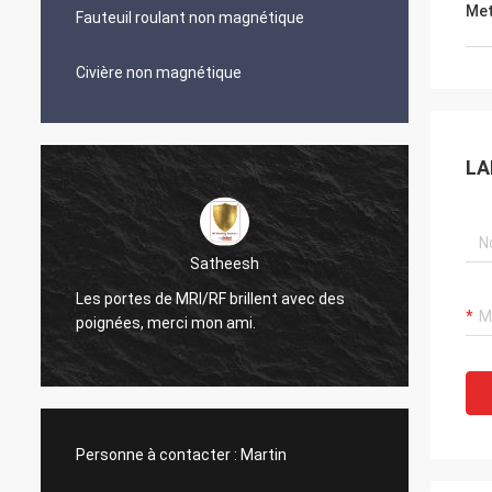
Met
Fauteuil roulant non magnétique
Civière non magnétique
LA
Satheesh
Les portes de MRI/RF brillent avec des
Le conduit en l
poignées, merci mon ami.
regarde très N
Personne à contacter :
Martin