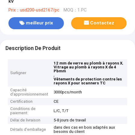
kV
Prix：usd200-usd2167/pc
MOQ：1 PC
meilleur prix
Contactez
Description De Produit
,
12 mm de verre au plomb à rayons X
Vitrage au plomb à rayons X de 4
Pbmm
Surligner
,
Vêtements de protection contre les
rayons X pour scanners TC
Capacité
3000pcs/month
d'approvisionnement
Certification
CE
Conditions de
L/C, T/T
paiement
Délai de livraison
5-8 jours de travail
dans des cas en bois adaptés aux
Détails d'emballage
besoins du client