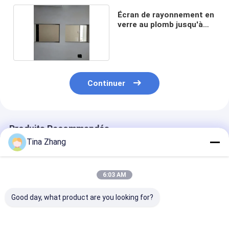
Écran de rayonnement en
verre au plomb jusqu'à
150 kV
Continuer
Produits Recommandés
Tina Zhang
6:03 AM
Good day, what product are you looking for?
Casse métallique-
Réflexion inférieure à
Réflexion infér