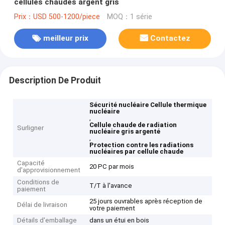
cellules chaudes argent gris
Prix：USD 500-1200/piece
MOQ：1 série
meilleur prix
Contactez
Description De Produit
Sécurité nucléaire Cellule thermique
nucléaire
,
Cellule chaude de radiation
Surligner
nucléaire gris argenté
,
Protection contre les radiations
nucléaires par cellule chaude
Capacité
20 PC par mois
d'approvisionnement
Conditions de
T/T à l'avance
paiement
25 jours ouvrables après réception de
Délai de livraison
votre paiement
Détails d'emballage
dans un étui en bois