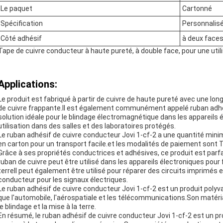
Le paquet
Cartonné
Spécification
Personnalis
Côté adhésif
à deux face
Tape de cuivre conducteur à haute pureté, à double face, pour une util
Applications:
Le produit est fabriqué à partir de cuivre de haute pureté avec une lo
de cuivre frappante.Il est également communément appelé ruban adhési
solution idéale pour le blindage électromagnétique dans les appareils
utilisation dans des salles et des laboratoires protégés.
Le ruban adhésif de cuivre conducteur Jovi 1-cf-2 a une quantité min
en carton pour un transport facile.et les modalités de paiement sont T
Grâce à ses propriétés conductrices et adhésives, ce produit est parfa
ruban de cuivre peut être utilisé dans les appareils électroniques pour
terreIl peut également être utilisé pour réparer des circuits imprimé
conducteur pour les signaux électriques.
Le ruban adhésif de cuivre conducteur Jovi 1-cf-2 est un produit polyval
que l'automobile, l'aérospatiale et les télécommunications.Son matéria
le blindage et la mise à la terre.
En résumé, le ruban adhésif de cuivre conducteur Jovi 1-cf-2 est un prod