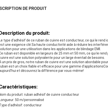
SCRIPTION DE PRODUIT
Description du produit:
Le type d'adhésif de ce ruban de cuivre est conducteur, ce qui le rend i
est une exigence clé.Sa haute conductivité aide à réduire les interfér
solution pour une utilisation dans les applications de blindage EMI.
Ce ruban est disponible en largeurs de 25 mm et 50 mm, ce qui le rend
cuivre est une solution polyvalente pour un large éventail de besoins.
À un prix de gros, notre ruban de cuivre est une solution abordable pou
ruban est un choix fiable et efficace pour une gamme d'applications
aujourd'hui et découvrez la différence par vous-même!
Caractéristiques:
Nom du produit: ruban adhésif de cuivre conducteur
Longueur: 50 m/personnalisé
Type d'adhésif: conducteur