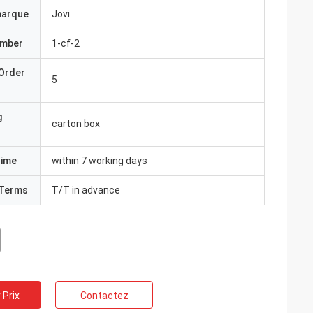
marque
Jovi
umber
1-cf-2
Order
5
g
carton box
Time
within 7 working days
Terms
T/T in advance
 Prix
Contactez