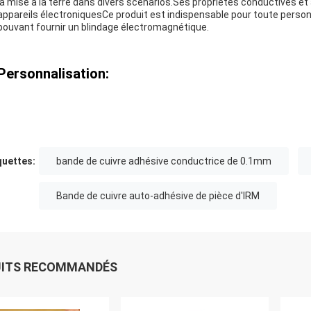
la mise à la terre dans divers scénarios.Ses propriétés conductives et 
appareils électroniquesCe produit est indispensable pour toute personn
pouvant fournir un blindage électromagnétique.
Personnalisation:
quettes:
bande de cuivre adhésive conductrice de 0.1mm
Bande de cuivre auto-adhésive de pièce d'IRM
UITS RECOMMANDÉS