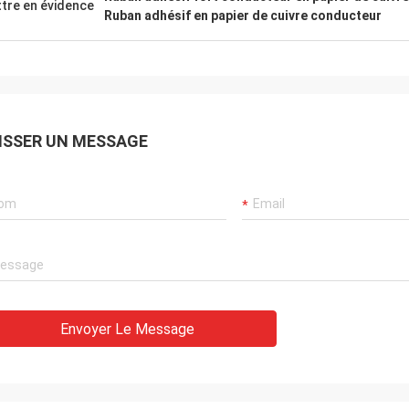
tre en évidence
Ruban adhésif en papier de cuivre conducteur
ISSER UN MESSAGE
Ana
uit en laiton de nid d'abeilles
e très Nice
Envoyer Le Message