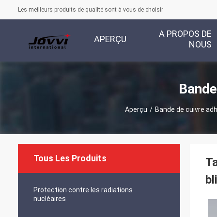
Les meilleurs produits de qualité sont à vous de choisir
A PROPOS DE
APERÇU
NOUS
Bande
Aperçu
/
Bande de cuivre ad
Tous Les Produits
Ta
bl
Protection contre les radiations
nucléaires