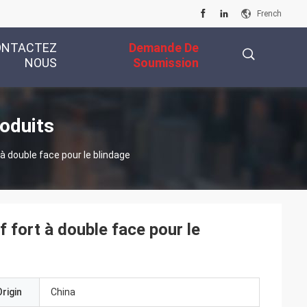
French
ONTACTEZ
Demande De
NOUS
Soumission
描
oduits
 à double face pour le blindage
述
f fort à double face pour le
rigin
China