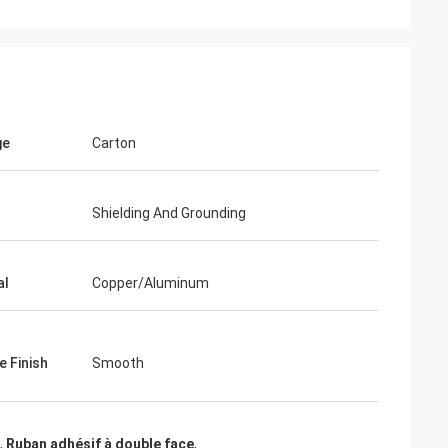
ge
Carton
Shielding And Grounding
al
Copper/Aluminum
e Finish
Smooth
,
Ruban adhésif à double face
,