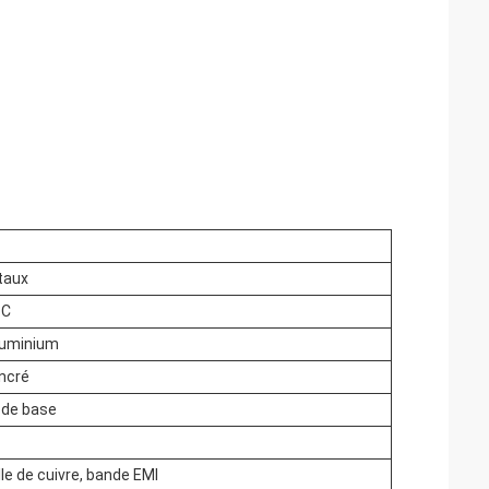
taux
°C
aluminium
ncré
 de base
le de cuivre, bande EMI