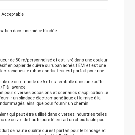
é Acceptable
s
isation dans une pièce blindée
ngueur de 50 m/personnalisé et est livré dans une couleur
f en papier de cuivre ou ruban adhésif EMI et est une
 électroniquesLe ruban conducteur est parfait pour une
imale de commande de 5 et est emballé dans une boîte
/T à l'avance.
it pour diverses occasions et scénarios d'application.Le
 fournir un blindage électromagnétique et la mise à la
s endommagés, ainsi que pour fournir un chemin
ent qui peut être utilisé dans diverses industries telles
u de cuivre de haute pureté en fait un choix fiable pour
uit de haute qualité qui est parfait pour le blindage et