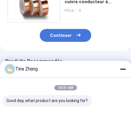
cuivre conducteur à
surface lisse
Price： 5
Continuer
Produits Recommandés
Tina Zhang
10:31 AM
Good day, what product are you looking for?
Ruban EMI flexible à
Ruban adhésif en
Ruban de cuiv
double face avec
cuivre souple et
conducteur à 
forte adhérence
solide pour le
face pour le b