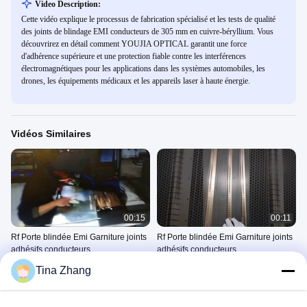
Video Description:
Cette vidéo explique le processus de fabrication spécialisé et les tests de qualité
des joints de blindage EMI conducteurs de 305 mm en cuivre-béryllium. Vous
découvrirez en détail comment YOUJIA OPTICAL garantit une force
d'adhérence supérieure et une protection fiable contre les interférences
électromagnétiques pour les applications dans les systèmes automobiles, les
drones, les équipements médicaux et les appareils laser à haute énergie.
Vidéos Similaires
00:15
00:11
Rf Porte blindée Emi Garniture joints
Rf Porte blindée Emi Garniture joints
adhésifs conducteurs
adhésifs conducteurs
EMI Shielding Gasket
EMI Shielding Gasket
Tina Zhang
April 02, 2025
April 01, 2025