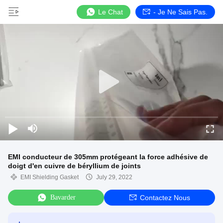
Le Chat
- Je Ne Sais Pas.
EMI conducteur de 305mm protégeant la force adhésive de
doigt d'en cuivre de béryllium de joints
EMI Shielding Gasket
July 29, 2022
Bavarder
Contactez Nous