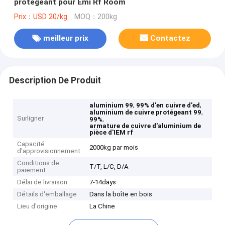
protégeant pour Emi Rf Room
Prix：USD 20/kg
MOQ：200kg
meilleur prix
Contactez
Description De Produit
,
,
aluminium 99
99% d'en cuivre d'ed
,
aluminium de cuivre protégeant 99
Surligner
,
99%
armature de cuivre d'aluminium de
pièce d'IEM rf
Capacité
2000kg par mois
d'approvisionnement
Conditions de
T/T, L/C, D/A
paiement
Délai de livraison
7-14days
Détails d'emballage
Dans la boîte en bois
Lieu d'origine
La Chine