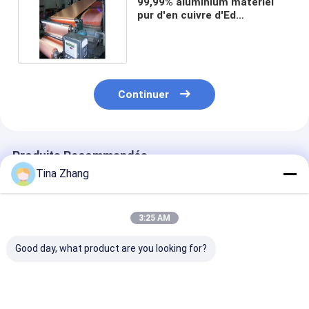
99,99% aluminium matériel
pur d'en cuivre d'Ed
protégeant pour Emi Rf Room
Continuer
Produits Recommandés
Tina Zhang
3:25 AM
Good day, what product are you looking for?
solution
armature
bande de cuivr
d'électrolyte de
d'aluminium d'en
adhésive Emi