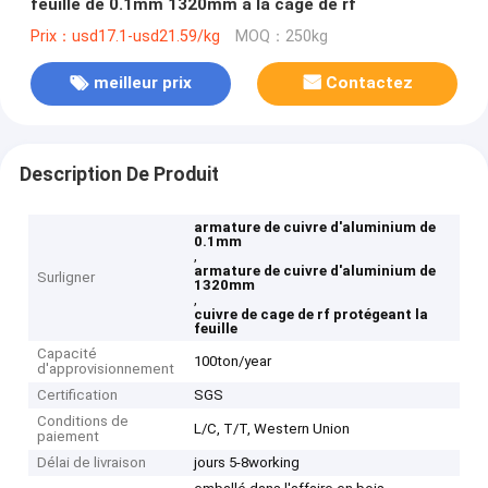
feuille de 0.1mm 1320mm à la cage de rf
Prix：usd17.1-usd21.59/kg
MOQ：250kg
meilleur prix
Contactez
Description De Produit
armature de cuivre d'aluminium de
0.1mm
,
armature de cuivre d'aluminium de
Surligner
1320mm
,
cuivre de cage de rf protégeant la
feuille
Capacité
100ton/year
d'approvisionnement
Certification
SGS
Conditions de
L/C, T/T, Western Union
paiement
Délai de livraison
jours 5-8working