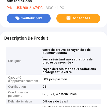
aux radiations
Prix：USD200-2167/PC
MOQ：1 PC
meilleur prix
Contactez
Description De Produit
verre de preuve de rayon de x de
600mm*800mm
,
verre résistant aux radiations de
Surligner
preuve de rayon de x
,
rayon de x résistant aux radiations
protégeant le verre
Capacité
3000pcs par mois
d'approvisionnement
Certification
CE
Conditions de
L/C, T/T, Western Union
paiement
Délai de livraison
5-8 jours de travail