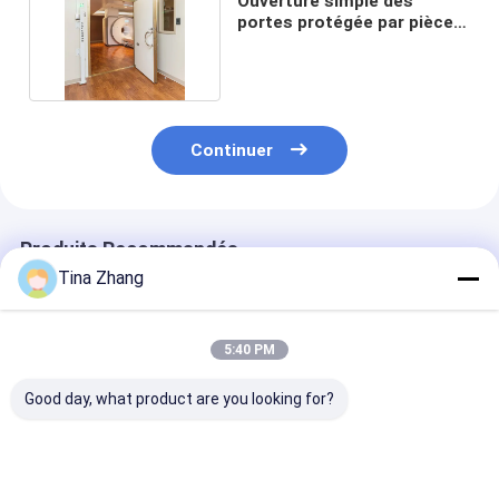
Ouverture simple des
portes protégée par pièce
manuelle rf de Mri
Continuer
Produits Recommandés
Tina Zhang
5:40 PM
Good day, what product are you looking for?
2,1 x 1.2m 130mhz
La chambre EMC rf a
Le rf a protégé
100db rf a protégé
protégé des portes
porte de pièce