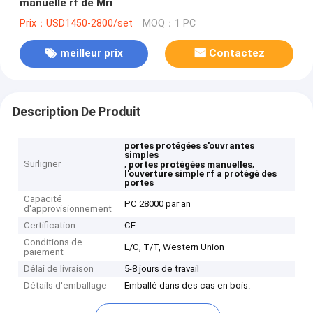
manuelle rf de Mri
Prix：USD1450-2800/set
MOQ：1 PC
meilleur prix
Contactez
Description De Produit
portes protégées s'ouvrantes
simples
Surligner
,
,
portes protégées manuelles
l'ouverture simple rf a protégé des
portes
Capacité
PC 28000 par an
d'approvisionnement
Certification
CE
Conditions de
L/C, T/T, Western Union
paiement
Délai de livraison
5-8 jours de travail
Détails d'emballage
Emballé dans des cas en bois.