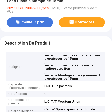
Lead Glass 3.3mmpb de 15mm
Prix：USD 1980-2680/pcs
MOQ：verre plombeux de 2
PCs
meilleur prix
Contactez
Description De Produit
verre plombeux de radioprotection
d'épaisseur de 15mm
,
verre plombeux carré formé de
Surligner
radioprotection
,
verre de blindage antirayonnement
d'épaisseur de 15mm
Capacité
3500 PCs par mois
d'approvisionnement
Certification
CE
Conditions de
L/C, T/T, Western Union
paiement
d'ici 7-10 jours après réception du
Délai de livraison