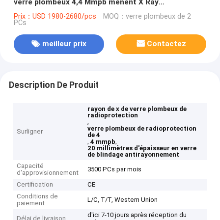
verre plombeux 4,4 Mmpb mènent X Ray
d'équivalence
Prix：USD 1980-2680/pcs
MOQ：verre plombeux de 2
PCs
meilleur prix
Contactez
Description De Produit
rayon de x de verre plombeux de
radioprotection
,
verre plombeux de radioprotection
Surligner
de 4
,
,
4 mmpb
20 millimètres d'épaisseur en verre
de blindage antirayonnement
Capacité
3500 PCs par mois
d'approvisionnement
Certification
CE
Conditions de
L/C, T/T, Western Union
paiement
d'ici 7-10 jours après réception du
Délai de livraison