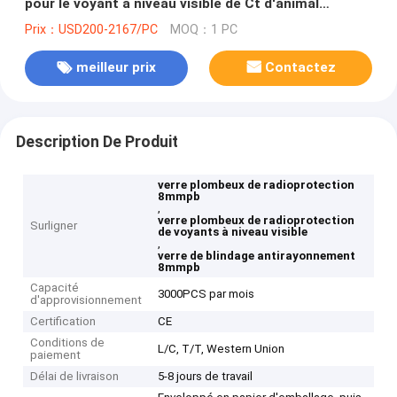
pour le voyant à niveau visible de Ct d'animal
familier
Prix：USD200-2167/PC
MOQ：1 PC
meilleur prix
Contactez
Description De Produit
verre plombeux de radioprotection
8mmpb
,
verre plombeux de radioprotection
Surligner
de voyants à niveau visible
,
verre de blindage antirayonnement
8mmpb
Capacité
3000PCS par mois
d'approvisionnement
Certification
CE
Conditions de
L/C, T/T, Western Union
paiement
Délai de livraison
5-8 jours de travail