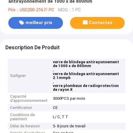
antirayonnement de 1000 x de 800mm
Prix：USD200-2167/ PC
MOQ：1 PC
meilleur prix
Contactez
Description De Produit
verre de blindage antirayonnement
de 1000 x de 800mm
,
verre de blindage antirayonnement
Surligner
2.1mmpb
,
verre plombeux de radioprotection
de rayon X
Capacité
3000PCS par mois
d'approvisionnement
Certification
CE
Conditions de
L/ C, T T
paiement
Délai de livraison
5- 8 jours de travail