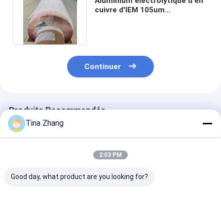
Aluminium électrolytique d'en
cuivre d'IEM 105um
protégeant dans la pièce de
Mri rf
Continuer
Produits Recommandés
Tina Zhang
2:03 PM
Good day, what product are you looking for?
solution
armature
bande de cuivr
d'électrolyte de
d'aluminium d'en
adhésive Emi