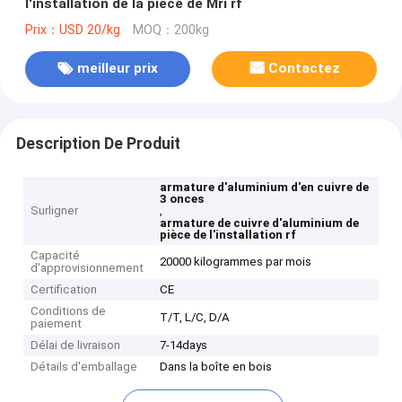
l'installation de la pièce de Mri rf
Prix：USD 20/kg
MOQ：200kg
meilleur prix
Contactez
Description De Produit
armature d'aluminium d'en cuivre de
3 onces
Surligner
,
armature de cuivre d'aluminium de
pièce de l'installation rf
Capacité
20000 kilogrammes par mois
d'approvisionnement
Certification
CE
Conditions de
T/T, L/C, D/A
paiement
Délai de livraison
7-14days
Détails d'emballage
Dans la boîte en bois