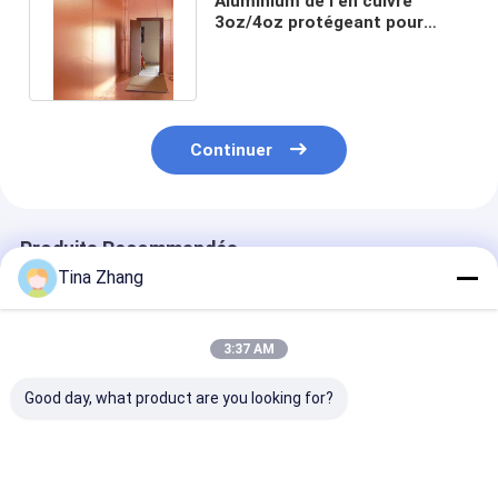
Aluminium de l'en cuivre
3oz/4oz protégeant pour
l'installation de la pièce de Mri
rf
Continuer
Produits Recommandés
Tina Zhang
3:37 AM
Good day, what product are you looking for?
solution
armature
bande de cuivr
d'électrolyte de
d'aluminium d'en
adhésive Emi