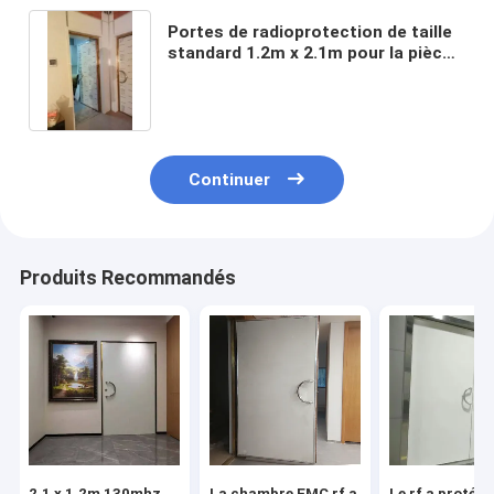
Portes de radioprotection de taille
standard 1.2m x 2.1m pour la pièce
de Mri de cage de rf
Continuer
Produits Recommandés
2,1 x 1.2m 130mhz
La chambre EMC rf a
Le rf a protégé