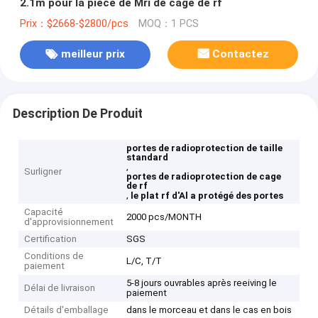
2.1m pour la pièce de Mri de cage de rf
Prix：$2668-$2800/pcs
MOQ：1 PCS
meilleur prix
Contactez
Description De Produit
portes de radioprotection de taille
standard
,
Surligner
portes de radioprotection de cage
de rf
,
le plat rf d'Al a protégé des portes
Capacité
2000 pcs/MONTH
d'approvisionnement
Certification
SGS
Conditions de
L/C, T/T
paiement
5-8 jours ouvrables après reeiving le
Délai de livraison
paiement
Détails d'emballage
dans le morceau et dans le cas en bois