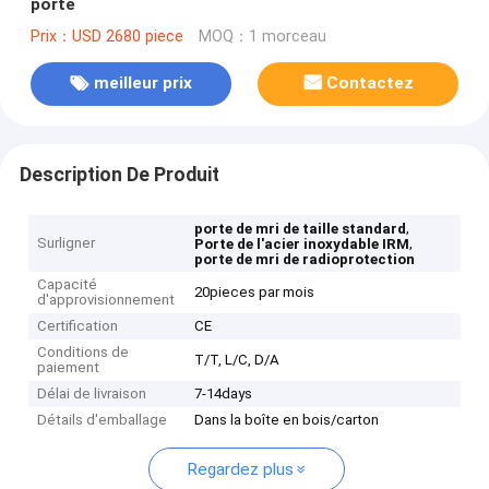
porte
Prix：USD 2680 piece
MOQ：1 morceau
meilleur prix
Contactez
Description De Produit
,
porte de mri de taille standard
Surligner
,
Porte de l'acier inoxydable IRM
porte de mri de radioprotection
Capacité
20pieces par mois
d'approvisionnement
Certification
CE
Conditions de
T/T, L/C, D/A
paiement
Délai de livraison
7-14days
Détails d'emballage
Dans la boîte en bois/carton
Regardez plus