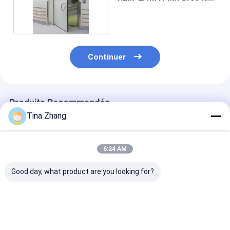
cadre de porte
Continuer
Produits Recommandés
Tina Zhang
6:24 AM
Good day, what product are you looking for?
2,1 x 1.2m 130mhz
La chambre EMC rf a
Le rf a protégé
100db rf a protégé
protégé des portes
porte de pièce
des portes pour
pour les salles
d'armature de 
l'armature de salles
industrielles de Mri
10MHz de rés