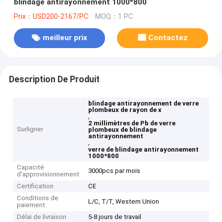
blindage antirayonnement 1000*800
Prix：USD200-2167/PC
MOQ：1 PC
meilleur prix
Contactez
Description De Produit
blindage antirayonnement de verre
plombeux de rayon de x
,
2 millimètres de Pb de verre
Surligner
plombeux de blindage
antirayonnement
,
verre de blindage antirayonnement
1000*800
Capacité
3000pcs par mois
d'approvisionnement
Certification
CE
Conditions de
L/C, T/T, Western Union
paiement
Délai de livraison
5-8 jours de travail