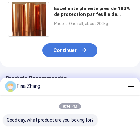
Excellente planéité près de 100%
de protection par feuille de
cuivre avec 0,008 mm
Price： One roll, about 200kg
d'épaisseur 0,42 mm
Continuer
Produits Recommandés
Tina Zhang
8:34 PM
Good day, what product are you looking for?
solution
armature
bande de cuivr