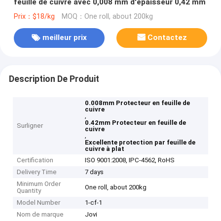
feuille de cuivre avec 0,008 mm d'épaisseur 0,42 mm
Prix：$18/kg
MOQ：One roll, about 200kg
meilleur prix
Contactez
Description De Produit
0.008mm Protecteur en feuille de
cuivre
,
0.42mm Protecteur en feuille de
Surligner
cuivre
,
Excellente protection par feuille de
cuivre à plat
Certification
ISO 9001:2008, IPC-4562, RoHS
Delivery Time
7 days
Minimum Order
One roll, about 200kg
Quantity
Model Number
1-cf-1
Nom de marque
Jovi