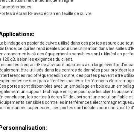
Service: Assistance technique en ligne
Caractéristiques:
Portes à écran RF avec écran en feuille de cuivre
Applications:
Le blindage en papier de cuivre utilisé dans ces portes assure que to
distance, ce qui les rend idéales pour une utilisation dans les salles d
environnements où des équipements sensibles sont utilisésLes perfor
à 120 dB, selon les exigences du client.
Les portes à écran RF de Jovi sont adaptées à un large éventail d'occa
également être utilisés dans les centres de données pour protéger le
interférences radiofréquencesEn outre, ces portes peuvent être utilis
expériences ne sont pas affectées par les interférences électromagn
Ces portes sont disponibles avec un emballage en bois ou un emballage 
également un support technique en ligne pour que les clients puissent ut
En conclusion, les portes à écran RF de Jovi sont une solution fiable e
équipements sensibles contre les interférences électromagnétiques.Ave
performances supérieures, ces portes sont idéales pour une variété d'
Personnalisation: