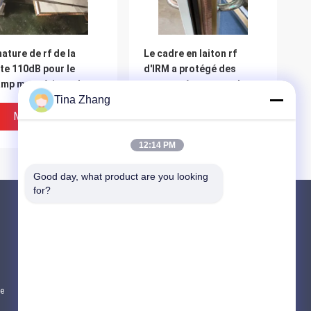
ature de rf de la
Le cadre en laiton rf
te 110dB pour le
d'IRM a protégé des
amp magnétique de
portes mènent pour la
tes de Cabinet
Tina Zhang
radioprotection câblent
cran en métal de
Mesh Cabinet 1.2m x 2.1m
Meilleur Prix
Meilleur Prix
les de Mri
12:14 PM
Good day, what product are you looking 
for?
Produits
Protection contre les radiations nucléaires
Détecteur de rayonnement nucléaire
te
Armature de cuivre d'aluminium