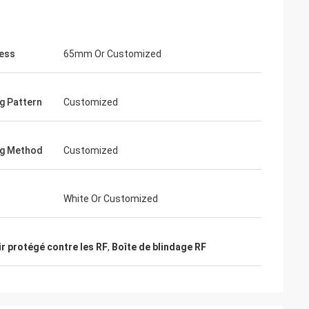
ess
65mm Or Customized
g Pattern
Customized
ng Method
Customized
White Or Customized
r protégé contre les RF
,
Boîte de blindage RF