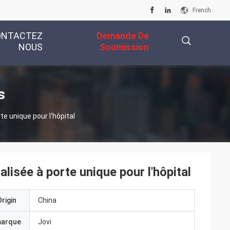
French
ONTACTEZ
Demande De
NOUS
Soumission
描
s
e unique pour l'hôpital
述
isée à porte unique pour l'hôpital
rigin
China
marque
Jovi