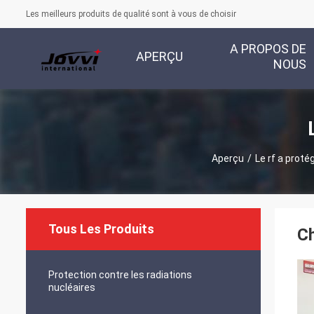
Les meilleurs produits de qualité sont à vous de choisir
A PROPOS DE
APERÇU
NOUS
Aperçu
/
Le rf a proté
Tous Les Produits
Ch
Protection contre les radiations
nucléaires