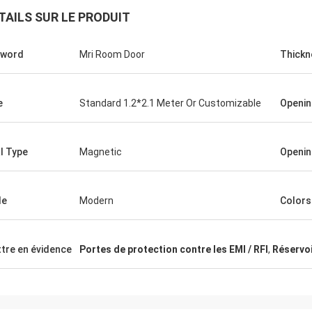
TAILS SUR LE PRODUIT
yword
Mri Room Door
Thickn
e
Standard 1.2*2.1 Meter Or Customizable
Openin
l Type
Magnetic
Openi
le
Modern
Colors
tre en évidence
Portes de protection contre les EMI / RFI
,
Réservoi