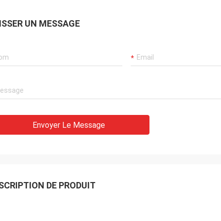
ISSER UN MESSAGE
Ana
Envoyer Le Message
uit en laiton de nid d'abeilles
e très Nice
SCRIPTION DE PRODUIT