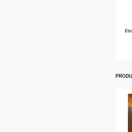
Éti
PROD