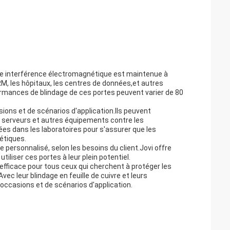
ute interférence électromagnétique est maintenue à
'IRM, les hôpitaux, les centres de données,et autres
mances de blindage de ces portes peuvent varier de 80
sions et de scénarios d'application.Ils peuvent
s serveurs et autres équipements contre les
ées dans les laboratoires pour s'assurer que les
étiques.
personnalisé, selon les besoins du client.Jovi offre
iliser ces portes à leur plein potentiel.
t efficace pour tous ceux qui cherchent à protéger les
c leur blindage en feuille de cuivre et leurs
occasions et de scénarios d'application.