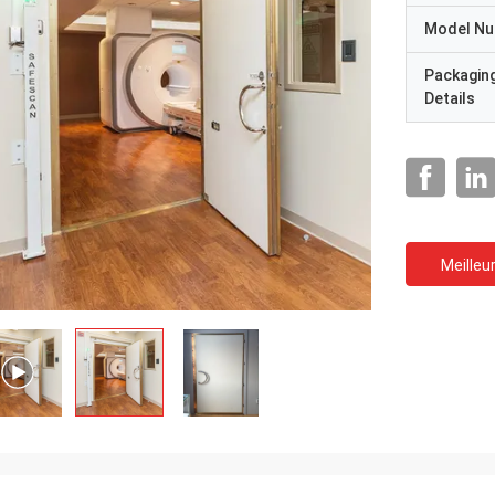
Model N
Packagin
Details
Meilleur