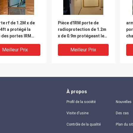
rte rf de 1.2M x de
Pièce d'IRM porte de
arm
4ft a protégé la
radioprotection de 1.2m
por
 des portes IRM
x de 0.9m protégeant le
ch
geant le matériel
matériel
por
d'é
Meilleur Prix
Meilleur Prix
sal
À propos
Profil de la société
Nouvelles
Visite d'usine
Des cas
Contrôle de la qualité
Plan du si