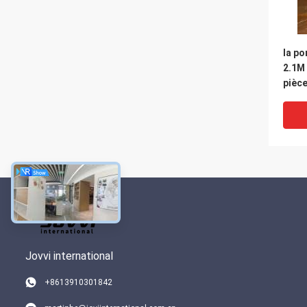
la po
2.1M 
pièce
proté
RMN
Jovvi international
+8613910301842