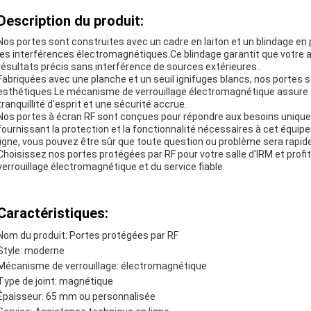
Description du produit:
Nos portes sont construites avec un cadre en laiton et un blindage en 
les interférences électromagnétiques.Ce blindage garantit que votre 
résultats précis sans interférence de sources extérieures..
Fabriquées avec une planche et un seuil ignifuges blancs, nos portes 
esthétiques.Le mécanisme de verrouillage électromagnétique assure q
tranquillité d'esprit et une sécurité accrue.
Nos portes à écran RF sont conçues pour répondre aux besoins uniq
fournissant la protection et la fonctionnalité nécessaires à cet équi
ligne, vous pouvez être sûr que toute question ou problème sera rapid
Choisissez nos portes protégées par RF pour votre salle d'IRM et profi
verrouillage électromagnétique et du service fiable.
Caractéristiques:
Nom du produit: Portes protégées par RF
Style: moderne
Mécanisme de verrouillage: électromagnétique
Type de joint: magnétique
Épaisseur: 65 mm ou personnalisée