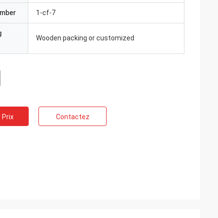
umber
1-cf-7
g
Wooden packing or customized
 Prix
Contactez